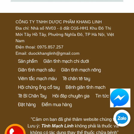
CÔNG TY TNHH DƯỢC PHẨM KHANG LINH
Địa chỉ:
Nhà số NV03 - ô đất O16-HH1 Khu Đô Thị
Mới Tây Hồ Tây, Phường Nghĩa Đô, TP Hà Nội, Việt
Nam
Điện thoại:
0975.857.257
Email: duockhanglinh@gmail.com
Sản phẩm
Giãn tĩnh mạch chi dưới
Giãn tĩnh mạch sâu
Giãn tĩnh mạch nông
Viêm tắc mạch máu
Tê chân tê tay
Hội chứng ống cổ tay
Bệnh giãn tĩnh mạch
Tê Bì Chân Tay
Hỏi đáp chuyên gia
Tin tức
Đặt hàng
Điểm mua hàng
"Cảm ơn bạn đã ghé thăm website chúng tôi!
Lưu ý:
Tĩnh Mạch Linh
không phải là thuốc và
không có tác dụng thay thế thuốc chữa bệnh"