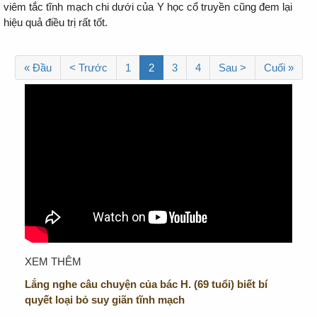
viêm tắc tĩnh mạch chi dưới của Y học cổ truyền cũng đem lại
hiệu quả điều trị rất tốt.
« Đầu
< Trước
1
2
3
4
Sau >
Cuối »
XEM THÊM
Lắng nghe câu chuyện của bác H. (69 tuổi) biết bí
quyết loại bỏ suy giãn tĩnh mạch