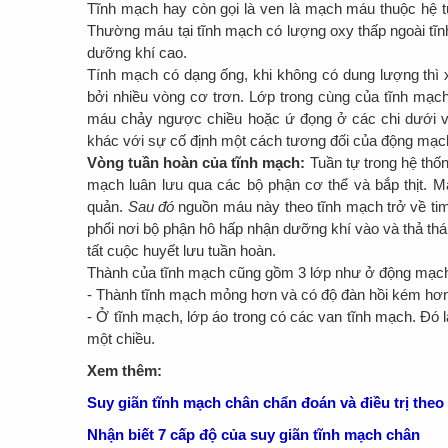
Tĩnh mạch hay còn gọi là ven là mạch máu thuộc hệ t
Thường máu tại tĩnh mạch có lượng oxy thấp ngoài tĩ
dưỡng khí cao.
Tính mạch có dạng ống, khi không có dung lượng thì 
bởi nhiều vòng cơ trơn. Lớp trong cùng của tĩnh mạc
máu chảy ngược chiều hoặc ứ đọng ở các chi dưới vì t
khác với sự cố định một cách tương đối của động mạ
Vòng tuần hoàn của tĩnh mạch:
Tuần tự trong hệ thố
mạch luân lưu qua các bộ phận cơ thể và bắp thịt. M
quản.
Sau đó
nguồn máu này theo tĩnh mạch trở về tim
phổi nơi bộ phận hô hấp nhận dưỡng khí vào và thả thán k
tất cuộc huyết lưu tuần hoàn.
Thành của tĩnh mạch cũng gồm 3 lớp như ở động mạc
- Thành tĩnh mạch mỏng hơn và có độ đàn hồi kém hơn 
- Ở tĩnh mạch, lớp áo trong có các van tĩnh mạch. Đó 
một chiều.
Xem thêm:
Suy giãn tĩnh mạch chân chẩn đoán và điều trị theo
Nhận biết 7 cấp độ của suy giãn tĩnh mạch chân