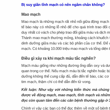
Bị suy giãn tĩnh mạch có nên ngâm chân không?
Mao mạch
Mao mạch là những mạch rất nhỏ nối giữa động mạch v
tế bào này có những lỗ nhỏ để cho quá trình trao đổ
duy nhất có vách cho phép trao đổi giữa máu và dịch
Thành mao mạch thường mỏng, khoảng cách khuếch tán
dinh dưỡng giữa máu và các bộ phần của cơ thể. Để
mạch. Có khoảng 10.000 triệu mao mạch và tổng diện t
Điều gì xảy ra khi mạch máu tắc nghẽn?
Mạch máu giống như những đường ống dẫn oxy và dưỡ
quan trong cơ thể. Nếu mạch máu bị tắc nghẽn hoặc bị t
dưỡng không thể cung cấp đủ, dẫn đến tế bào, các cơ qu
tim mạch, thậm chí có thể dẫn đến tử vong.
Kết luận: Như vậy với những kiến thức mà
chú
ng
được về động mạch, mao mạch, tĩnh mạch và nhữn
đọc còn quan tâm đến các căn bệnh thường gặp ở 3
Chính vì vậy các bạn có thể đọc thêm về một số bệnh 