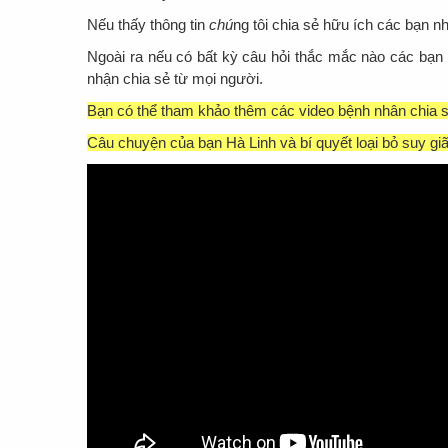
Nếu thấy thông tin
chú
ng tôi chia sẻ hữu ích các bạn 
Ngoài ra nếu có bất kỳ câu hỏi thắc mắc nào các bạn
nhận chia sẻ từ mọi người.
Bạn có thể tham khảo thêm các video bệnh nhân chia sẻ
Câu chuyện của bạn Hà Linh và bí quyết loại bỏ suy giã