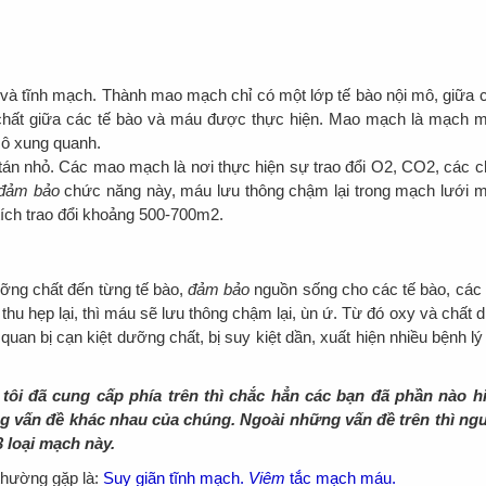
à tĩnh mạch. Thành mao mạch chỉ có một lớp tế bào nội mô, giữa 
i chất giữa các tế bào và máu được thực hiện. Mao mạch là mạch 
 mô xung quanh.
 nhỏ. Các mao mạch là nơi thực hiện sự trao đổi O2, CO2, các c
đảm bảo
chức năng này, máu lưu thông chậm lại trong mạch lưới 
ích trao đổi khoảng 500-700m2.
ng chất đến từng tế bào,
đảm bảo
nguồn sống cho các tế bào, các
hu hẹp lại, thì máu sẽ lưu thông chậm lại, ùn ứ. Từ đó oxy và chất d
an bị cạn kiệt dưỡng chất, bị suy kiệt dần, xuất hiện nhiều bệnh lý
 tôi đã cung cấp phía trên thì chắc hẳn các bạn đã phần nào h
g vấn đề khác nhau của
chú
ng. Ngoài những vấn đề trên thì ng
 loại mạch này.
thường gặp là:
Suy giãn tĩnh mạch
.
Viêm
tắc mạch máu
.