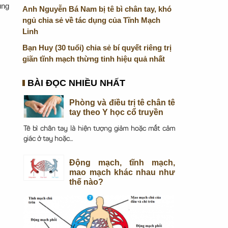
ùng
Anh Nguyễn Bá Nam bị tê bì chân tay, khó
ngủ chia sẻ về tác dụng của Tĩnh Mạch
Linh
Bạn Huy (30 tuổi) chia sẻ bí quyết riêng trị
giãn tĩnh mạch thừng tinh hiệu quả nhất
BÀI ĐỌC NHIỀU NHẤT
Phòng và điều trị tê chân tê
tay theo Y học cổ truyền
Tê bì chân tay là hiện tượng giảm hoặc mất cảm
giác ở tay hoặc...
Động mạch, tĩnh mạch,
mao mạch khác nhau như
thế nào?