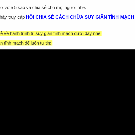
nhớ vote 5 sao và chia sẻ cho mọi người nhé.
 hãy truy cập
HỘI CHIA SẺ CÁCH CHỮA SUY GIÃN TĨNH MẠCH
 về hành trình trị suy giãn tĩnh mạch dưới đây nhé:
n tĩnh mạch để luôn tự tin: