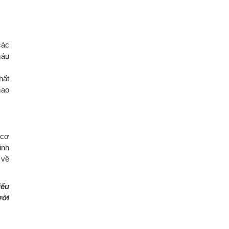
các
máu
hất
mao
 cơ
inh
 về
iểu
ười