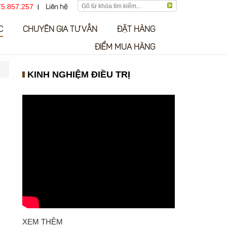
5.857.257
Liên hệ
C
CHUYÊN GIA TƯ VẤN
ĐẶT HÀNG
ĐIỂM MUA HÀNG
KINH NGHIỆM ĐIỀU TRỊ
XEM THÊM