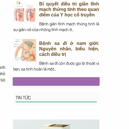
Bí quyết điều trị giãn tĩnh
mạch thừng tinh theo quan
điểm của Y học cổ truyền
Bệnh giãn tĩnh mạch thừng tinh là
sự giãn nở của những tĩnh mạch ở...
Bệnh sa đì ở nam giới:
Nguyên nhân, biểu hiện,
cách điều trị
Bệnh sa đì còn được gọi là thoát vị
ành
bẹn, sa tinh hoàn là một...
nhỏ
 bộ
TIN TỨC