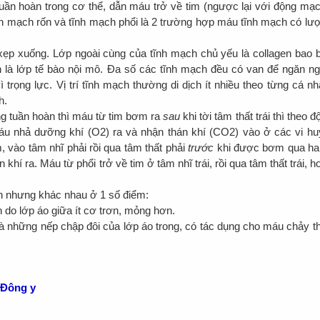
uần hoàn trong cơ thể, dẫn máu trở về tim (ngược lại với động mạc
nh mạch rốn và tĩnh mạch phổi là 2 trường hợp máu tĩnh mạch có lư
xẹp xuống. Lớp ngoài cùng của tĩnh mạch chủ yếu là collagen bao 
h là lớp tế bào nội mô. Đa số các tĩnh mạch đều có van để ngăn n
rọng lực. Vị trí tĩnh mạch thường di dịch ít nhiều theo từng cá nh
ch.
ng tuần hoàn thì máu từ tim bơm ra
sau
khi tời tâm thất trái thì theo đ
áu nhả dưỡng khí (O2) ra và nhận thán khí (CO2) vào ở các vi hu
, vào tâm nhĩ phải rồi qua tâm thất phải
trước
khi được bơm qua hai
hí ra. Máu từ phổi trở về tim ở tâm nhĩ trái, rồi qua tâm thất trái, h
h nhưng khác nhau ở 1 số điểm:
do lớp áo giữa ít cơ trơn, mỏng hơn.
là những nếp chập đôi của lớp áo trong, có tác dụng cho máu chảy t
 Đông y