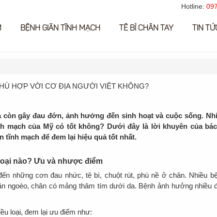
Hotline:
097
M
BỆNH GIÃN TĨNH MẠCH
TÊ BÌ CHÂN TAY
TIN TỨ
PHÙ HỢP VỚI CƠ ĐỊA NGƯỜI VIỆT KHÔNG?
 còn gây đau đớn, ảnh hưởng đến sinh hoạt và cuộc sống. Nh
nh mạch của Mỹ có tốt không? Dưới đây là lời khuyên của bác
 tĩnh mạch để đem lại hiệu quả tốt nhất.
 loại nào? Ưu và nhược điểm
ến những cơn đau nhức, tê bì, chuột rút, phù nề ở chân. Nhiều b
oằn ngoèo, chân có mảng thâm tím dưới da. Bệnh ảnh hưởng nhiều 
iều loại, đem lại ưu điểm như: