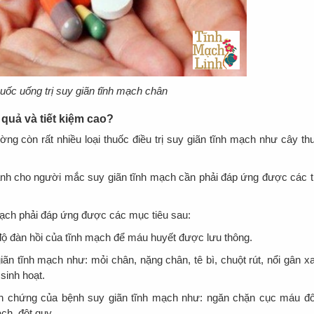
huốc uống trị suy giãn tĩnh mạch chân
 quả và tiết kiệm cao?
ường còn rất nhiều loại thuốc điều trị suy giãn tĩnh mạch như cây th
nh cho người mắc suy giãn tĩnh mạch cần phải đáp ứng được các t
mạch phải đáp ứng được các mục tiêu sau:
ộ đàn hồi của tĩnh mạch để máu huyết được lưu thông.
ãn tĩnh mạch như: mỏi chân, nặng chân, tê bì, chuột rút, nổi gân x
sinh hoạt.
ến chứng của bệnh suy giãn tĩnh mạch như: ngăn chặn cục máu đ
ạch, đột quỵ….