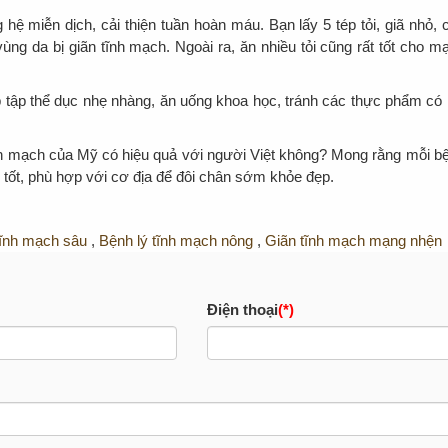
ng hệ miễn dịch, cải thiện tuần hoàn máu. Bạn lấy 5 tép tỏi, giã nhỏ, 
vùng da bị giãn tĩnh mạch. Ngoài ra, ăn nhiều tỏi cũng rất tốt cho m
p tập thể dục nhẹ nhàng, ăn uống khoa học, tránh các thực phẩm có 
n tĩnh mạch của Mỹ có hiệu quả với người Việt không? Mong rằng mỗi b
tốt, phù hợp với cơ địa để đôi chân sớm khỏe đẹp.
tĩnh mạch sâu
,
Bệnh lý tĩnh mạch nông
,
Giãn tĩnh mạch mạng nhện
Điện thoại
(*)