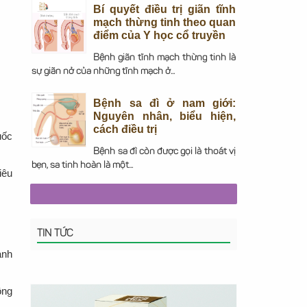
Bí quyết điều trị giãn tĩnh
mạch thừng tinh theo quan
điểm của Y học cổ truyền
Bệnh giãn tĩnh mạch thừng tinh là
sự giãn nở của những tĩnh mạch ở...
Bệnh sa đì ở nam giới:
Nguyên nhân, biểu hiện,
cách điều trị
uốc
Bệnh sa đì còn được gọi là thoát vị
bẹn, sa tinh hoàn là một...
iêu
TIN TỨC
anh
ông