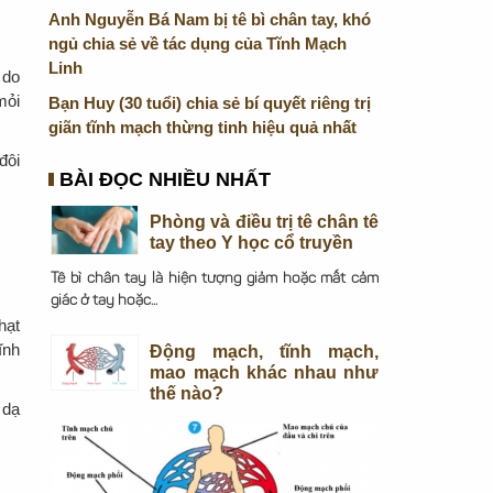
Anh Nguyễn Bá Nam bị tê bì chân tay, khó
ngủ chia sẻ về tác dụng của Tĩnh Mạch
Linh
 do
mỏi
Bạn Huy (30 tuổi) chia sẻ bí quyết riêng trị
giãn tĩnh mạch thừng tinh hiệu quả nhất
đôi
BÀI ĐỌC NHIỀU NHẤT
Phòng và điều trị tê chân tê
tay theo Y học cổ truyền
Tê bì chân tay là hiện tượng giảm hoặc mất cảm
giác ở tay hoặc...
hạt
ĩnh
Động mạch, tĩnh mạch,
mao mạch khác nhau như
thế nào?
 dạ