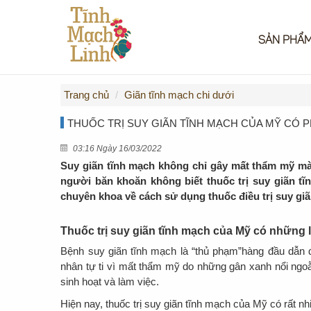
SẢN PHẨ
Trang chủ
Giãn tĩnh mạch chi dưới
THUỐC TRỊ SUY GIÃN TĨNH MẠCH CỦA MỸ CÓ 
03:16 Ngày 16/03/2022
Suy giãn tĩnh mạch không chỉ gây mất thẩm mỹ mà
người băn khoăn không biết thuốc trị suy giãn tĩ
chuyên khoa về cách sử dụng thuốc điều trị suy giãn
Thuốc trị suy giãn tĩnh mạch của Mỹ có những
Bệnh suy giãn tĩnh mạch là “thủ phạm”hàng đầu dẫn đ
nhân tự ti vì mất thẩm mỹ do những gân xanh nổi ng
sinh hoạt và làm việc.
Hiện nay, thuốc trị suy giãn tĩnh mạch của Mỹ có rất nh