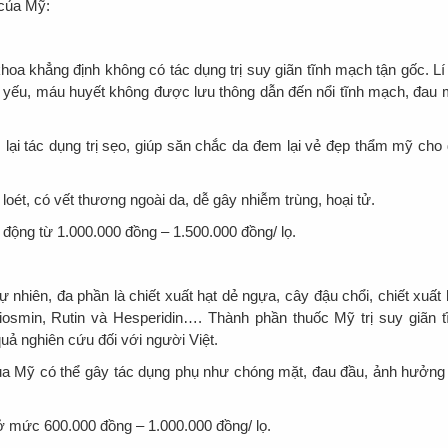
 của Mỹ:
a khẳng định không có tác dụng trị suy giãn tĩnh mạch tận gốc. Lí
y yếu, máu huyết không được lưu thông dẫn đến nổi tĩnh mạch, đau 
 lại tác dụng trị sẹo, giúp săn chắc da đem lại vẻ đẹp thẩm mỹ cho 
oét, có vết thương ngoài da, dễ gây nhiễm trùng, hoại tử.
động từ 1.000.000 đồng – 1.500.000 đồng/ lọ.
nhiên, đa phần là chiết xuất hạt dẻ ngựa, cây đậu chổi, chiết xuất 
osmin, Rutin và Hesperidin…. Thành phần thuốc Mỹ trị suy giãn t
ả nghiên cứu đối với người Việt.
của Mỹ có thể gây tác dụng phụ như chóng mặt, đau đầu, ảnh hưởng
ở mức 600.000 đồng – 1.000.000 đồng/ lọ.