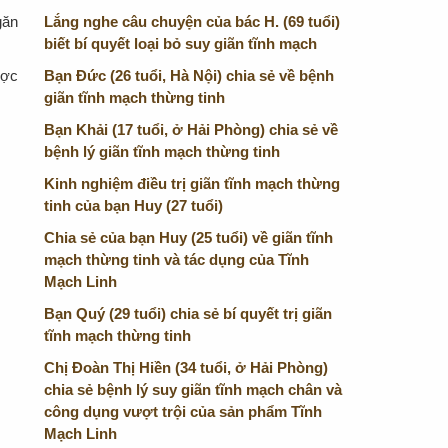
găn
Lắng nghe câu chuyện của bác H. (69 tuổi)
biết bí quyết loại bỏ suy giãn tĩnh mạch
ược
Bạn Đức (26 tuổi, Hà Nội) chia sẻ về bệnh
giãn tĩnh mạch thừng tinh
Bạn Khải (17 tuổi, ở Hải Phòng) chia sẻ về
bệnh lý giãn tĩnh mạch thừng tinh
Kinh nghiệm điều trị giãn tĩnh mạch thừng
tinh của bạn Huy (27 tuổi)
Chia sẻ của bạn Huy (25 tuổi) về giãn tĩnh
mạch thừng tinh và tác dụng của Tĩnh
Mạch Linh
Bạn Quý (29 tuổi) chia sẻ bí quyết trị giãn
tĩnh mạch thừng tinh
Chị Đoàn Thị Hiền (34 tuổi, ở Hải Phòng)
chia sẻ bệnh lý suy giãn tĩnh mạch chân và
công dụng vượt trội của sản phẩm Tĩnh
Mạch Linh