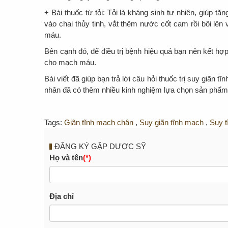
+ Bài thuốc từ tỏi: Tỏi là kháng sinh tự nhiên, giúp tă
vào chai thủy tinh, vắt thêm nước cốt cam rồi bôi lên 
máu.
Bên cạnh đó, để điều trị bệnh hiệu quả bạn nên kết hợ
cho mạch máu.
Bài viết đã giúp bạn trả lời câu hỏi thuốc trị suy giã
nhân đã có thêm nhiều kinh nghiệm lựa chọn sản phẩm 
Tags:
Giãn tĩnh mạch chân
,
Suy giãn tĩnh mạch
,
Suy 
ĐĂNG KÝ GẶP DƯỢC SỸ
Họ và tên
(*)
Địa chỉ