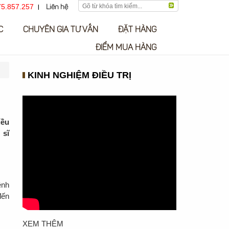
5.857.257
Liên hệ
C
CHUYÊN GIA TƯ VẤN
ĐẶT HÀNG
ĐIỂM MUA HÀNG
KINH NGHIỆM ĐIỀU TRỊ
iều
 sĩ
ệnh
đến
XEM THÊM