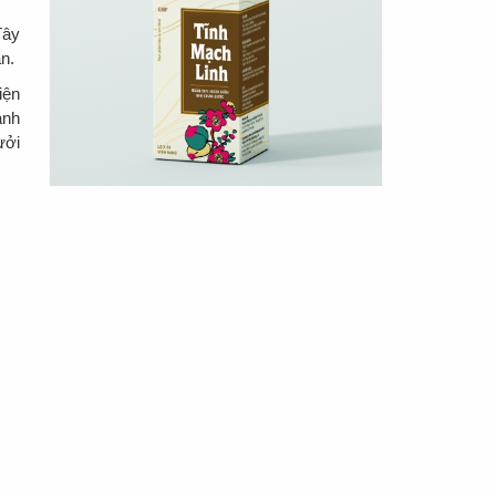
Tây
n.
iện
ành
ưởi