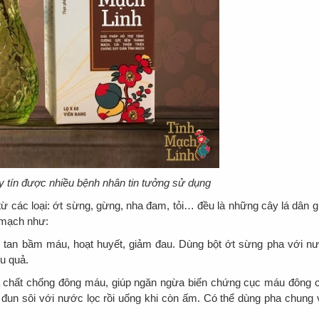
y tín được nhiều bệnh nhân tin tưởng sử dụng
ừ các loại: ớt sừng, gừng, nha đam, tỏi… đều là những cây lá dân g
h mạch như:
úp tan bầm máu, hoạt huyết, giảm đau. Dùng bột ớt sừng pha với n
ệu quả.
 là chất chống đông máu, giúp ngăn ngừa biến chứng cục máu đông 
 đun sôi với nước lọc rồi uống khi còn ấm. Có thể dùng pha chung 