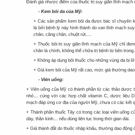
Đánh giá nhược điểm của thuốc trị suy giãn tĩnh mạch
- Kem bôi da của Mỹ:
+ Các sản phẩm kem bôi da được bác sĩ chuyên kho
là bởi bệnh lý này hình thành do van tĩnh mạch su
chân, căng chân, chuột rút….
+ Thuốc bôi trị suy giãn tĩnh mạch của Mỹ chỉ đem
chân là chính, không thể chữa trị bệnh từ bên trong.
+ Không áp dụng bôi thuốc cho những vùng da bị lở l
+ Giá kem bôi của Mỹ rất cao, mức giá thường dao 
- Viên uống:
+ Viên uống của Mỹ có thành phần từ các thảo dược tự 
nhỏ… cùng với các hợp chất vitamin C, dược liệu Di
mạch đáp ứng cơ địa của người Mỹ, chưa có các kết qu
+ Thành phần thuốc Tây có trong các loại viên uống 
dày, thần kinh… nếu dùng liên tục trong thời gian dài.
+ Giá thành đắt do thuốc nhập khẩu, thường dao động 