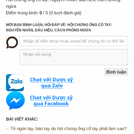
ngừa
Điểm trung bình:
0
/
5
(
0
lượt đánh giá)
MỜI BẠN BÌNH LUẬN, HỎI ĐÁP VỀ: HỘI CHỨNG ỐNG CỔ TAY:
NGUYÊN NHÂN, DẤU HIỆU, CÁCH PHÒNG NGỪA
BÀI VIẾT KHÁC:
Tê ngón tay, bàn tay do hội chứng ống cổ tay phải làm sao?