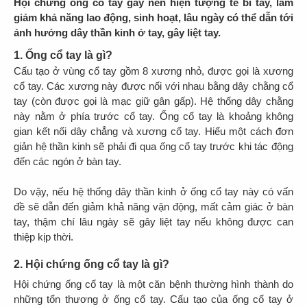
Hội chứng ống cổ tay gây nên hiện tượng tê bì tay, làm
giảm khả năng lao động, sinh hoạt, lâu ngày có thể dẫn tới
ảnh hưởng dây thần kinh ở tay, gây liệt tay.
1. Ống cổ tay là gì?
Cấu tạo ở vùng cổ tay gồm 8 xương nhỏ, được gọi là xương
cổ tay. Các xương này được nối với nhau bằng dây chằng cổ
tay (còn được gọi là mạc giữ gân gấp). Hệ thống dây chằng
này nằm ở phía trước cổ tay. Ống cổ tay là khoảng không
gian kết nối dây chẳng và xương cổ tay. Hiểu một cách đơn
giản hệ thần kinh sẽ phải đi qua ống cổ tay trước khi tác động
đến các ngón ở bàn tay.
Do vậy, nếu hệ thống dây thần kinh ở ống cổ tay này có vấn
đề sẽ dẫn đến giảm khả năng vận động, mất cảm giác ở bàn
tay, thậm chí lâu ngày sẽ gây liệt tay nếu không được can
thiệp kịp thời.
2. Hội chứng ống cổ tay là gì?
Hội chứng ống cổ tay là một căn bệnh thường hình thành do
những tổn thương ở ống cổ tay. Cấu tạo của ống cổ tay ở