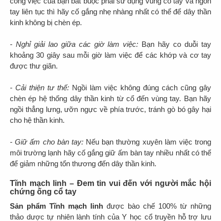
công việc của bạn bắt buộc phải sử dụng vùng cổ tay và ngón
tay liên tục thì hãy cố gắng nhẹ nhàng nhất có thể để dây thần
kinh không bị chèn ép.
- Nghỉ giải lao giữa các giờ làm việc:
Bạn hãy co duỗi tay
khoảng 30 giây sau mỗi giờ làm việc để các khớp và cơ tay
được thư giãn.
- Cải thiện tư thế:
Ngồi làm việc không đúng cách cũng gây
chèn ép hệ thống dây thần kinh từ cổ đến vùng tay. Bạn hãy
ngồi thẳng lưng, ưỡn ngực về phía trước, tránh gò bó gây hại
cho hệ thần kinh.
- Giữ ấm cho bàn tay:
Nếu bạn thường xuyên làm việc trong
môi trường lạnh hãy cố gắng giữ ấm bàn tay nhiều nhất có thể
để giảm những tổn thương đến dây thần kinh.
Tĩnh mạch linh – Đem tin vui đến với người mắc hội
chứng ống cổ tay
Sản phẩm Tĩnh mạch linh
được bào chế 100% từ những
thảo dược tự nhiên lành tính của Y học cổ truyền hỗ trợ lưu