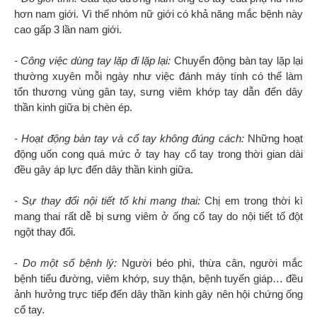
hơn nam giới. Vì thế nhóm nữ giới có khả năng mắc bệnh này
cao gấp 3 lần nam giới.
- Công việc dùng tay lặp đi lặp lại:
Chuyển động bàn tay lặp lại
thường xuyên mỗi ngày như việc đánh máy tính có thể làm
tổn thương vùng gân tay, sưng viêm khớp tay dẫn đến dây
thần kinh giữa bị chèn ép.
- Hoạt động bàn tay và cổ tay không đúng cách:
Những hoạt
động uốn cong quá mức ở tay hay cổ tay trong thời gian dài
đều gây áp lực đến dây thần kinh giữa.
- Sự thay đổi nội tiết tố khi mang thai:
Chị em trong thời kì
mang thai rất dễ bị sưng viêm ở ống cổ tay do nội tiết tố đột
ngột thay đổi.
-
Do một số bệnh lý:
Người béo phì, thừa cân, người mắc
bệnh tiểu đường, viêm khớp, suy thận, bệnh tuyến giáp… đều
ảnh hưởng trực tiếp đến dây thần kinh gây nên hội chứng ống
cổ tay.