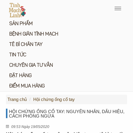
Menu
icon
SẢN PHẨM
BỆNH GIÃN TĨNH MẠCH
TÊ BÌ CHÂN TAY
TIN TỨC
CHUYÊN GIA TƯ VẤN
ĐẶT HÀNG
ĐIỂM MUA HÀNG
Trang chủ
Hội chứng ống cổ tay
HỘI CHỨNG ỐNG CỔ TAY: NGUYÊN NHÂN, DẤU HIỆU,
CÁCH PHÒNG NGỪA
09:53 Ngày 19/05/2020