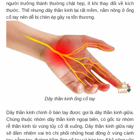
người trưởng thành thường chật hẹp, ít khi thay đổi về kích
thước. Thế nhưng dây thần kinh lại rất mềm, nằm nông ở ống
cổ tay nên dễ bị chèn ép gây ra tổn thương.
Dây thần kinh ống cổ tay
Dây thần kinh chính ở bàn tay được gọi là dây thần kinh giữa.
Chúng thuộc nhóm dây thần kinh ngoại biên, có gốc từ nhóm
rễ thần kinh từ vùng tủy cổ đi xuống. Dây thần kinh giữa này
sẽ đảm nhiệm vai trò chi phối những hoạt động ở vùng cánh
tay, cẳng tay, đường hầm ống cổ tay và bàn tay. Khả năng vận