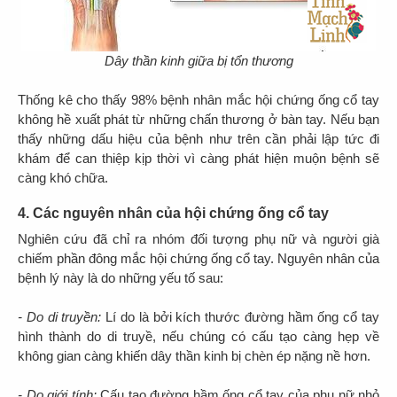
Dây thần kinh giữa bị tổn thương
Thống kê cho thấy 98% bệnh nhân mắc hội chứng ống cổ tay
không hề xuất phát từ những chấn thương ở bàn tay. Nếu bạn
thấy những dấu hiệu của bệnh như trên cần phải lập tức đi
khám để can thiệp kịp thời vì càng phát hiện muộn bệnh sẽ
càng khó chữa.
4. Các nguyên nhân của hội chứng ống cổ tay
Nghiên cứu đã chỉ ra nhóm đối tượng phụ nữ và người già
chiếm phần đông mắc hội chứng ống cổ tay. Nguyên nhân của
bệnh lý này là do những yếu tố sau:
- Do di truyền:
Lí do là bởi kích thước đường hầm ống cổ tay
hình thành do di truyề, nếu chúng có cấu tạo càng hẹp về
không gian càng khiến dây thần kinh bị chèn ép nặng nề hơn.
- Do giới tính:
Cấu tạo đường hầm ống cổ tay của phụ nữ nhỏ