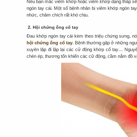
Nếu bạn mắc viêm khớp hoặc viêm khớp dạng thấp sẽ k
ngón tay cái. Một số bệnh nhân bị viêm khớp ngón ta
nhức, châm chích rất khó chịu.
2. Hội chứng ống cổ tay
Đau khớp ngón tay cái kèm theo triệu chứng sưng, nón
hội chứng ống cổ tay
. Bệnh thường gặp ở những ngườ
xuyên lặp đi lặp lại các cử động khớp cổ tay… Nguyên
chèn ép, thương tổn khiến các cử động, cầm nắm đồ v