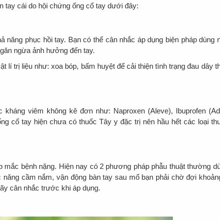
tay cái do hội chứng ống cổ tay dưới đây:
 khả năng phục hồi tay. Bạn có thể cân nhắc áp dụng biện pháp dùng 
 ngăn ngừa ảnh hưởng đến tay.
 lí trị liệu như: xoa bóp, bấm huyệt để cải thiện tình trạng đau dây t
c kháng viêm không kê đơn như: Naproxen (Aleve), Ibuprofen (Adv
ống cổ tay hiện chưa có thuốc Tây y đặc trị nên hầu hết các loại th
ơp mắc bệnh nặng. Hiện nay có 2 phương pháp phẫu thuật thường d
ức năng cầm nắm, vận động bàn tay sau mổ bạn phải chờ đợi khoản
ãy cân nhắc trước khi áp dụng.