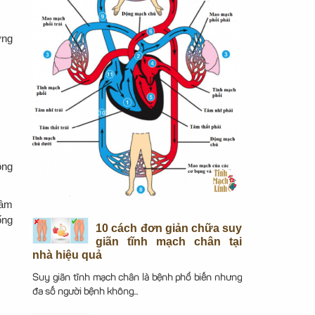
ứng
ộng
lâm
ống
10 cách đơn giản chữa suy
giãn tĩnh mạch chân tại
nhà hiệu quả
Suy giãn tĩnh mạch chân là bệnh phổ biến nhưng
đa số người bệnh không...