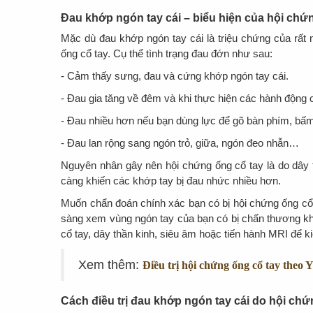
Đau khớp ngón tay cái – biểu hiện của hội chứ
Mặc dù đau khớp ngón tay cái là triệu chứng của rất
ống cổ tay. Cụ thể tình trạng đau đớn như sau:
- Cảm thấy sưng, đau và cứng khớp ngón tay cái.
- Đau gia tăng về đêm và khi thực hiện các hành động 
- Đau nhiều hơn nếu bạn dùng lực để gõ bàn phím, bấm 
- Đau lan rộng sang ngón trỏ, giữa, ngón đeo nhẫn…
Nguyên nhân gây nên hội chứng ống cổ tay là do dây 
càng khiến các khớp tay bị đau nhức nhiều hơn.
Muốn chẩn đoán chính xác bạn có bị hội chứng ống cổ
sàng xem vùng ngón tay của bạn có bị chấn thương kh
cổ tay, dây thần kinh, siêu âm hoặc tiến hành MRI để ki
Xem thêm:
Điều trị hội chứng ống cổ tay theo 
Cách điều trị đau khớp ngón tay cái do hội ch