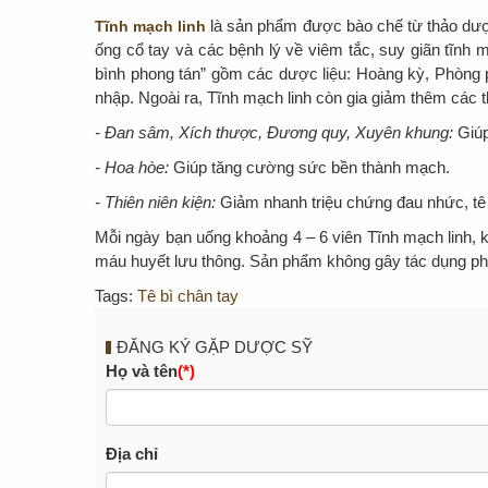
là sản phẩm được bào chế từ thảo dược 
Tĩnh mạch linh
ống cổ tay và các bệnh lý về viêm tắc, suy giãn tĩnh
bình phong tán” gồm các dược liệu: Hoàng kỳ, Phòng p
nhập. Ngoài ra, Tĩnh mạch linh còn gia giảm thêm các
- Đan sâm, Xích thược, Đương quy, Xuyên khung:
Giú
- Hoa hòe:
Giúp tăng cường sức bền thành mạch.
- Thiên niên kiện:
Giảm nhanh triệu chứng đau nhức, tê 
Mỗi ngày bạn uống khoảng 4 – 6 viên Tĩnh mạch linh, kết
máu huyết lưu thông. Sản phẩm không gây tác dụng phụ
Tags:
Tê bì chân tay
ĐĂNG KÝ GẶP DƯỢC SỸ
Họ và tên
(*)
Địa chỉ