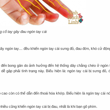
g cổ tay gây đau ngón tay cái
 gãy ngón tay… đều khiến ngón tay cái sưng đỏ, đau đớn, khó cử độn
n đến bong gân do ảnh hưởng đến hệ thống dây chằng chéo ở ngón 
 gặp phải tình trạng này. Biểu hiện là: ngón tay cái bị sưng đỏ, 
ao còn có thể dẫn đến thoái hóa khớp. Biểu hiện là ngón tay cái n
hiều cũng khiến ngón tay cái bị đau, nhất là khi bạn gõ phím.