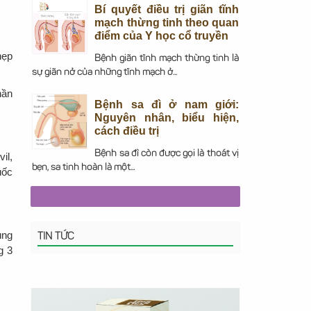
Bí quyết điều trị giãn tĩnh
mạch thừng tinh theo quan
điểm của Y học cổ truyền
nẹp
Bệnh giãn tĩnh mạch thừng tinh là
sự giãn nở của những tĩnh mạch ở...
hần
Bệnh sa đì ở nam giới:
Nguyên nhân, biểu hiện,
cách điều trị
Bệnh sa đì còn được gọi là thoát vị
il,
bẹn, sa tinh hoàn là một...
uốc
ùng
TIN TỨC
g 3