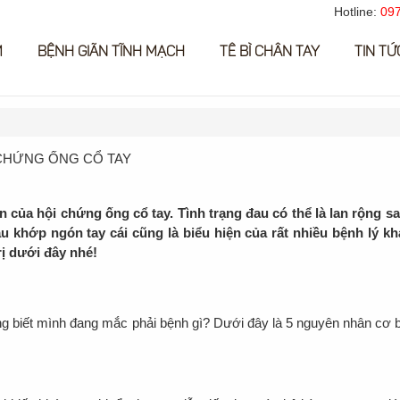
Hotline:
097
M
BỆNH GIÃN TĨNH MẠCH
TÊ BÌ CHÂN TAY
TIN TỨ
 CHỨNG ỐNG CỔ TAY
 của hội chứng ống cổ tay. Tình trạng đau có thể là lan rộng s
u khớp ngón tay cái cũng là biểu hiện của rất nhiều bệnh lý kh
rị dưới đây nhé!
ng biết mình đang mắc phải bệnh gì? Dưới đây là 5 nguyên nhân cơ 