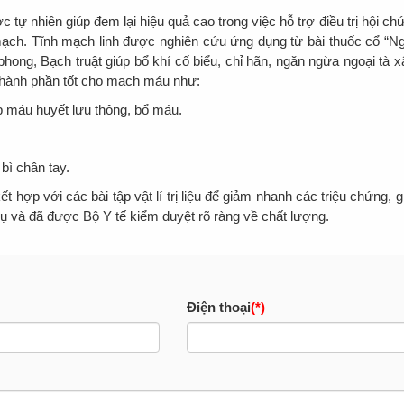
tự nhiên giúp đem lại hiệu quả cao trong việc hỗ trợ điều trị hội ch
 mạch. Tĩnh mạch linh được nghiên cứu ứng dụng từ bài thuốc cổ “N
hong, Bạch truật giúp bổ khí cố biểu, chỉ hãn, ngăn ngừa ngoại tà 
 thành phần tốt cho mạch máu như:
p máu huyết lưu thông, bổ máu.
bì chân tay.
 hợp với các bài tập vật lí trị liệu để giảm nhanh các triệu chứng, g
 và đã được Bộ Y tế kiểm duyệt rõ ràng về chất lượng.
Điện thoại
(*)