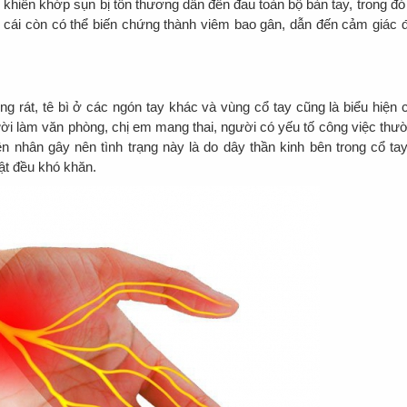
hiến khớp sụn bị tổn thương dẫn đến đau toàn bộ bàn tay, trong đó
y cái còn có thể biến chứng thành viêm bao gân, dẫn đến cảm giác 
g rát, tê bì ở các ngón tay khác và vùng cổ tay cũng là biểu hiện 
i làm văn phòng, chị em mang thai, người có yếu tố công việc thư
 nhân gây nên tình trạng này là do dây thần kinh bên trong cổ tay
ật đều khó khăn.