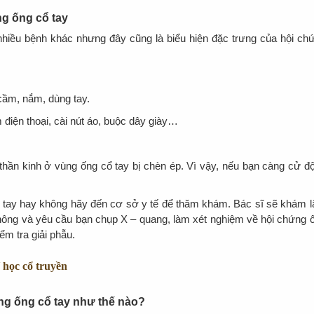
ng ống cổ tay
 nhiều bệnh khác nhưng đây cũng là biểu hiện đặc trưng của hội ch
cầm, nắm, dùng tay.
điện thoại, cài nút áo, buộc dây giày…
thần kinh ở vùng ống cổ tay bị chèn ép. Vì vậy, nếu bạn càng cử đ
 tay hay không hãy đến cơ sở y tế để thăm khám. Bác sĩ sẽ khám 
ông và yêu cầu bạn chụp X – quang, làm xét nghiệm về hội chứng 
ểm tra giải phẫu.
Y học cổ truyền
ứng ống cổ tay như thế nào?