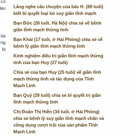
 có
Lắng nghe câu chuyện của bác H. (69 tuổi)
đau
biết bí quyết loại bỏ suy giãn tĩnh mạch
Bạn Đức (26 tuổi, Hà Nội) chia sẻ về bệnh
giãn tĩnh mạch thừng tinh
của
Bạn Khải (17 tuổi, ở Hải Phòng) chia sẻ về
ờng
bệnh lý giãn tĩnh mạch thừng tinh
 bị
Kinh nghiệm điều trị giãn tĩnh mạch thừng
tinh của bạn Huy (27 tuổi)
Chia sẻ của bạn Huy (25 tuổi) về giãn tĩnh
mạch thừng tinh và tác dụng của Tĩnh
Mạch Linh
Bạn Quý (29 tuổi) chia sẻ bí quyết trị giãn
tĩnh mạch thừng tinh
Chị Đoàn Thị Hiền (34 tuổi, ở Hải Phòng)
chia sẻ bệnh lý suy giãn tĩnh mạch chân và
công dụng vượt trội của sản phẩm Tĩnh
Mạch Linh