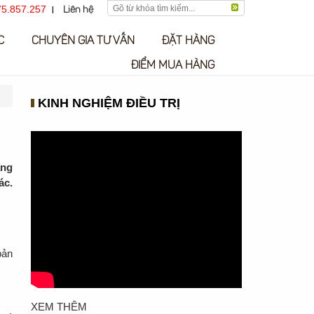
5.857.257
Liên hệ
C
CHUYÊN GIA TƯ VẤN
ĐẶT HÀNG
ĐIỂM MUA HÀNG
KINH NGHIỆM ĐIỀU TRỊ
ang
ác.
bản
XEM THÊM