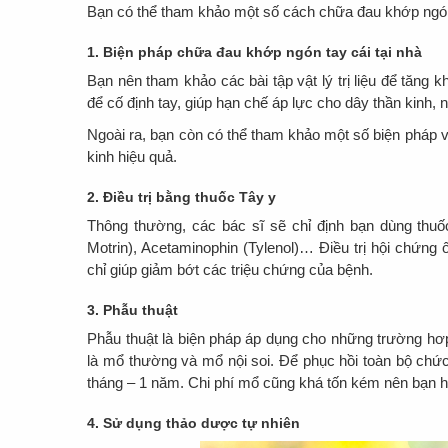
Bạn có thể tham khảo một số cách chữa đau khớp ngón 
1. Biện pháp chữa đau khớp ngón tay cái tại nhà
Bạn nên tham khảo các bài tập vật lý trị liệu để tăng
để cố định tay, giúp hạn chế áp lực cho dây thần kinh,
Ngoài ra, bạn còn có thể tham khảo một số biện pháp vật
kinh hiệu quả.
2. Điều trị bằng thuốc Tây y
Thông thường, các bác sĩ sẽ chỉ định bạn dùng thuố
Motrin), Acetaminophin (Tylenol)… Điều trị hội chứng 
chỉ giúp giảm bớt các triệu chứng của bệnh.
3. Phẫu thuật
Phẫu thuật là biện pháp áp dụng cho những trường h
là mổ thường và mổ nội soi. Để phục hồi toàn bộ ch
tháng – 1 năm. Chi phí mổ cũng khá tốn kém nên bạn h
4. Sử dụng thảo dược tự nhiên