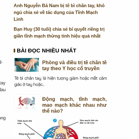
Anh Nguyễn Bá Nam bị tê bì chân tay, khó
ngủ chia sẻ về tác dụng của Tĩnh Mạch
Linh
Bạn Huy (30 tuổi) chia sẻ bí quyết riêng trị
giãn tĩnh mạch thừng tinh hiệu quả nhất
BÀI ĐỌC NHIỀU NHẤT
g.
Phòng và điều trị tê chân tê
tay theo Y học cổ truyền
Tê bì chân tay là hiện tượng giảm hoặc mất cảm
tay
giác ở tay hoặc...
đau
Động mạch, tĩnh mạch,
mao mạch khác nhau như
thế nào?
óng