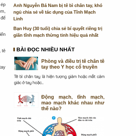
 ép
Anh Nguyễn Bá Nam bị tê bì chân tay, khó
ém,
ngủ chia sẻ về tác dụng của Tĩnh Mạch
 để
Linh
Bạn Huy (30 tuổi) chia sẻ bí quyết riêng trị
iến
giãn tĩnh mạch thừng tinh hiệu quả nhất
BÀI ĐỌC NHIỀU NHẤT
 tê
Phòng và điều trị tê chân tê
tay
tay theo Y học cổ truyền
Tê bì chân tay là hiện tượng giảm hoặc mất cảm
giác ở tay hoặc...
Động mạch, tĩnh mạch,
mao mạch khác nhau như
thế nào?