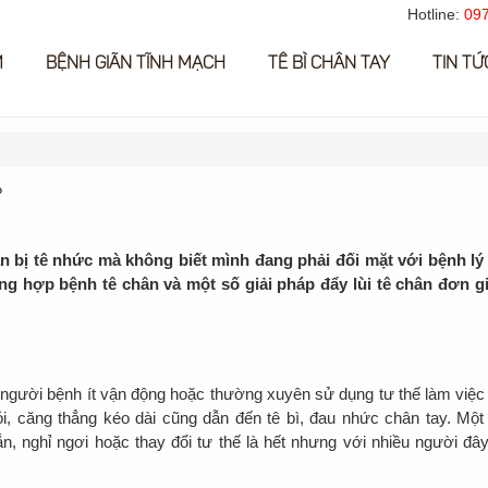
Hotline:
097
M
BỆNH GIÃN TĨNH MẠCH
TÊ BÌ CHÂN TAY
TIN TỨ
?
n bị tê nhức mà không biết mình đang phải đối mặt với bệnh lý 
ổng hợp bệnh tê chân và một số giải pháp đẩy lùi tê chân đơn g
 người bệnh ít vận động hoặc thường xuyên sử dụng tư thế làm việc
ỏi, căng thẳng kéo dài cũng dẫn đến tê bì, đau nhức chân tay. Một
ắn, nghỉ ngơi hoặc thay đổi tư thế là hết nhưng với nhiều người đây