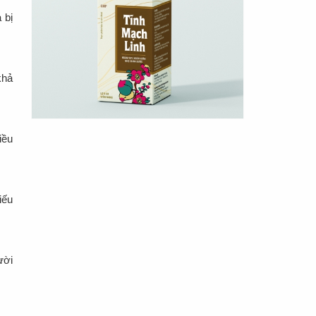
 bị
khả
iều
iếu
ười