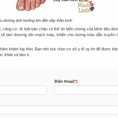
ểu đường ảnh hưởng lớn đến dây thần kinh
t, căng cơ, lở loét bàn chân có thể do biến chứng của bệnh tiểu đư
o sẽ làm thương tổn mạch máu, khiến cho lượng máu dẫn truyền 
 thăm khám kịp thời. Bạn nên lựa chọn cơ sở y tế uy tín để được bác
c khỏe và tâm lí.
Điện thoại
(*)