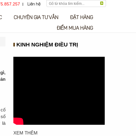
5.857.257
Liên hệ
C
CHUYÊN GIA TƯ VẤN
ĐẶT HÀNG
ĐIỂM MUA HÀNG
KINH NGHIỆM ĐIỀU TRỊ
gì,
iản
 cố
 số
 là
XEM THÊM