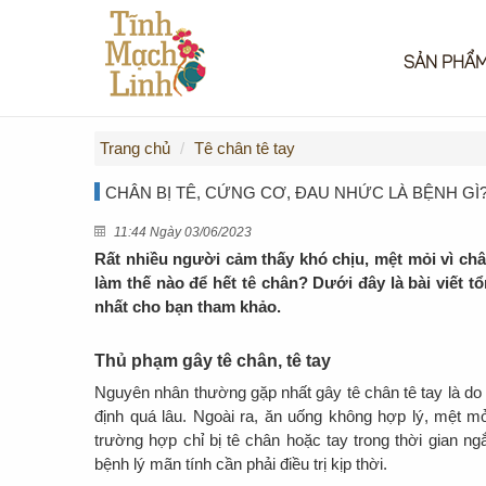
SẢN PHẨ
Trang chủ
Tê chân tê tay
CHÂN BỊ TÊ, CỨNG CƠ, ĐAU NHỨC LÀ BỆNH GÌ
11:44 Ngày 03/06/2023
Rất nhiều người cảm thấy khó chịu, mệt mỏi vì châ
làm thế nào để hết tê chân? Dưới đây là bài viết t
nhất cho bạn tham khảo.
Thủ phạm gây tê chân, tê tay
Nguyên nhân thường gặp nhất gây tê chân tê tay là do
định quá lâu. Ngoài ra, ăn uống không hợp lý, mệt m
trường hợp chỉ bị tê chân hoặc tay trong thời gian ng
bệnh lý mãn tính cần phải điều trị kịp thời.