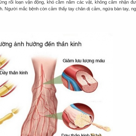
hứng rối loạn vận động, khó cầm nắm các vật, không cảm nhận đ
inh. Người mắc bệnh còn cảm thấy tay chân dị cảm, ngứa bàn tay, n