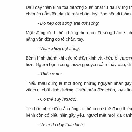
Đau dây thần kinh tọa thường xuất phát từ đau vùng th
chèn ép dẫn đến đau tê mỏi chân, tay. Bạn nên đi thăm 
- Do hẹp cột sống, trật đốt sống:
Một số người bị hội chứng thu nhỏ cột sống bẩm sin
năng vận động do tê chân, tay.
- Viêm khớp cột sống:
Bệnh hình thành khi các rễ thần kinh và khớp bị thương
hơn. Người bệnh cũng thường xuyên cảm thấy đau, đi lại
- Thiếu máu:
Thiếu máu cũng là một trong những nguyên nhân gây t
vitamin, chất dinh dưỡng. Thiếu máu đến chân, tay cũ
- Cơ thể suy nhược:
Tê chân như kiến cắn cũng có thể do cơ thể đang thiếu h
bệnh còn có biểu hiện gầy yếu, người mệt mỏi, da xanh, 
- Viêm đa dây thần kinh: