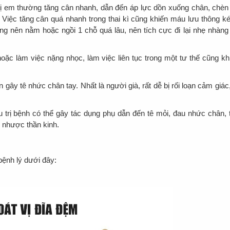
chị em thường tăng cân nhanh, dẫn đến áp lực dồn xuống chân, chèn
Việc tăng cân quá nhanh trong thai kì cũng khiến máu lưu thông k
ng nên nằm hoặc ngồi 1 chỗ quá lâu, nên tích cực đi lại nhẹ nhàng
hoặc làm việc nặng nhọc, làm việc liên tục trong một tư thế cũng kh
n gây tê nhức chân tay. Nhất là người già, rất dễ bị rối loạn cảm giác,
u trị bệnh có thể gây tác dụng phụ dẫn đến tê mỏi, đau nhức chân, 
y nhược thần kinh.
bệnh lý dưới đây: