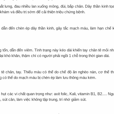
ắt lưng, đau nhiều lan xuống mông, đùi, bắp chân. Dây thần kinh tọa
khám và điều trị sớm để cải thiện triệu chứng bệnh.
h dẫn đến chèn ép dây thần kinh, gây tắc mạch máu, làm hạn chế 
 tổn, dẫn đến viêm. Tình trạng này kéo dài khiến tay chân tê mỏi nh
 khó khăn, thậm chí có người phải ngồi 1 chỗ trong thời gian dài.
ê chân, tay. Thiếu máu có thể do chế độ ăn nghèo nàn, cơ thể th
ng có thể do mạch máu bị chèn ép làm lưu thông máu kém.
ụt các vi chất quan trọng như: axit folic, Kali, vitamin B1, B2…. Ng
sút cân, làm việc không tập trung, trí nhớ giảm sút.