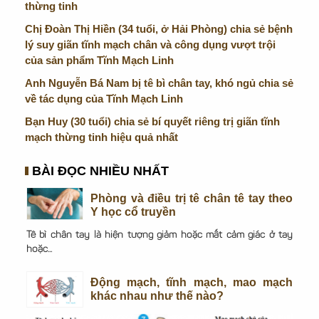
thừng tinh
Chị Đoàn Thị Hiền (34 tuổi, ở Hải Phòng) chia sẻ bệnh
lý suy giãn tĩnh mạch chân và công dụng vượt trội
của sản phẩm Tĩnh Mạch Linh
Anh Nguyễn Bá Nam bị tê bì chân tay, khó ngủ chia sẻ
về tác dụng của Tĩnh Mạch Linh
Bạn Huy (30 tuổi) chia sẻ bí quyết riêng trị giãn tĩnh
mạch thừng tinh hiệu quả nhất
BÀI ĐỌC NHIỀU NHẤT
Phòng và điều trị tê chân tê tay theo
Y học cổ truyền
Tê bì chân tay là hiện tượng giảm hoặc mất cảm giác ở tay
hoặc...
Động mạch, tĩnh mạch, mao mạch
khác nhau như thế nào?