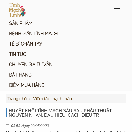
Menu
icon
SẢN PHẨM
BỆNH GIÃN TĨNH MẠCH
TÊ BÌ CHÂN TAY
TIN TỨC
CHUYÊN GIA TƯ VẤN
ĐẶT HÀNG
ĐIỂM MUA HÀNG
Trang chủ
Viêm tắc mạch máu
HUYẾT KHỐI TĨNH MẠCH SÂU SAU PHẪU THUẬT:
NGUYÊN NHÂN, DẤU HIỆU, CÁCH ĐIỀU TRỊ
03:58 Ngày 22/05/2020