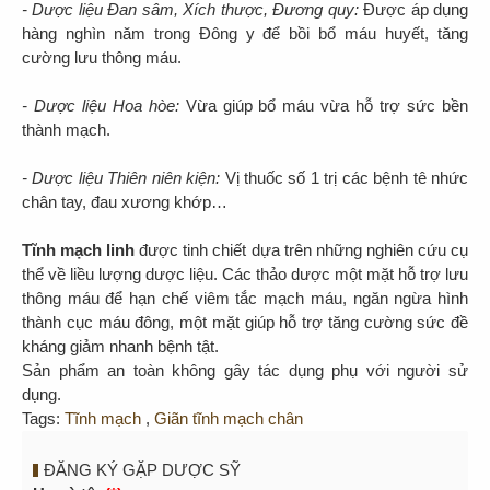
- Dược liệu Đan sâm, Xích thược, Đương quy:
Được áp dụng
hàng nghìn năm trong Đông y để bồi bổ máu huyết, tăng
cường lưu thông máu.
- Dược liệu Hoa hòe:
Vừa giúp bổ máu vừa hỗ trợ sức bền
thành mạch.
- Dược liệu Thiên niên kiện:
Vị thuốc số 1 trị các bệnh tê nhức
chân tay, đau xương khớp…
Tĩnh mạch linh
được tinh chiết dựa trên những nghiên cứu cụ
thể về liều lượng dược liệu. Các thảo dược một mặt hỗ trợ lưu
thông máu để hạn chế viêm tắc mạch máu, ngăn ngừa hình
thành cục máu đông, một mặt giúp hỗ trợ tăng cường sức đề
kháng giảm nhanh bệnh tật.
Sản phẩm an toàn không gây tác dụng phụ với người sử
dụng.
Tags:
Tĩnh mạch
,
Giãn tĩnh mạch chân
ĐĂNG KÝ GẶP DƯỢC SỸ