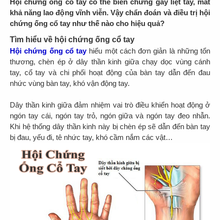
Hội chứng ống cổ tay có thể biến chứng gây liệt tay, mất
khả năng lao động vĩnh viễn. Vậy chẩn đoán và điều trị hội
chứng ống cổ tay như thế nào cho hiệu quả?
Tìm hiểu về hội chứng ống cổ tay
Hội chứng ống cổ tay
hiểu một cách đơn giản là những tổn
thương, chèn ép ở dây thần kinh giữa chạy dọc vùng cánh
tay, cổ tay và chi phối hoạt động của bàn tay dẫn đến đau
nhức vùng bàn tay, khó vận động tay.
Dây thần kinh giữa đảm nhiệm vai trò điều khiển hoạt động ở
ngón tay cái, ngón tay trỏ, ngón giữa và ngón tay đeo nhẫn.
Khi hệ thống dây thần kinh này bị chèn ép sẽ dẫn đến bàn tay
bị đau, yếu đi, tê nhức tay, khó cầm nắm các vật…