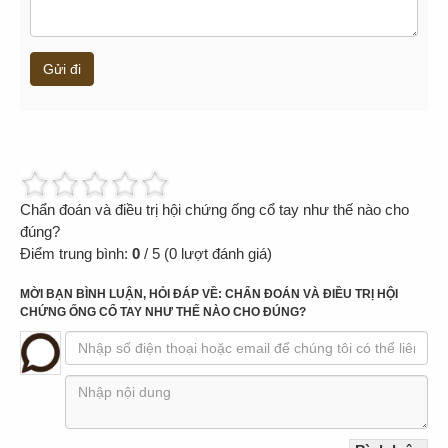
Gửi đi
Chẩn đoán và điều trị hội chứng ống cổ tay như thế nào cho
đúng?
Điểm trung bình:
0
/
5
(
0
lượt đánh giá)
MỜI BẠN BÌNH LUẬN, HỎI ĐÁP VỀ: CHẨN ĐOÁN VÀ ĐIỀU TRỊ HỘI
CHỨNG ỐNG CỔ TAY NHƯ THẾ NÀO CHO ĐÚNG?