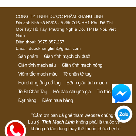
CÔNG TY TNHH DƯỢC PHẨM KHANG LINH
Địa chỉ:
Nhà số NV03 - ô đất O16-HH1 Khu Đô Thị
Mới Tây Hồ Tây, Phường Nghĩa Đô, TP Hà Nội, Việt
Nam
Điện thoại:
0975.857.257
Email: duockhanglinh@gmail.com
Sản phẩm
Giãn tĩnh mạch chi dưới
Giãn tĩnh mạch sâu
Giãn tĩnh mạch nông
Viêm tắc mạch máu
Tê chân tê tay
Hội chứng ống cổ tay
Bệnh giãn tĩnh mạch
Tê Bì Chân Tay
Hỏi đáp chuyên gia
Tin tức
Đặt hàng
Điểm mua hàng
"Cảm ơn bạn đã ghé thăm website chúng tôi!
Lưu ý:
Tĩnh Mạch Linh
không phải là thuốc và
không có tác dụng thay thế thuốc chữa bệnh"
Khang Mẫu Nhi