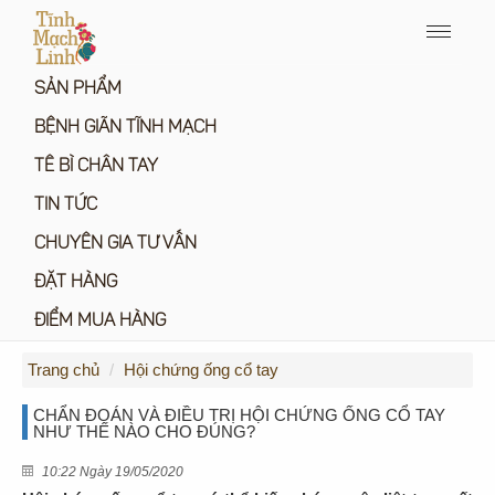
Menu
icon
SẢN PHẨM
BỆNH GIÃN TĨNH MẠCH
TÊ BÌ CHÂN TAY
TIN TỨC
CHUYÊN GIA TƯ VẤN
ĐẶT HÀNG
ĐIỂM MUA HÀNG
Trang chủ
Hội chứng ống cổ tay
CHẨN ĐOÁN VÀ ĐIỀU TRỊ HỘI CHỨNG ỐNG CỔ TAY
NHƯ THẾ NÀO CHO ĐÚNG?
10:22 Ngày 19/05/2020