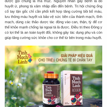
được gọi chung là ma mục. Nguyên nhân gây bệnh là do
huyết ứ, phong tà xâm nhập dẫn đến bệnh. Trị hội chứng ống
cổ tay tận gốc chỉ cần phối kết hợp tăng cường bồi bổ máu,
lưu thông máu huyết và bảo vệ sức bền của thành mạch, tĩnh
mạch, dùng các thảo dược tác động vào can, thận, tỳ để cơ
thể khỏe mạnh chống lại ngoại tà là được. Điều trị theo Đông y
có lợi thế là an toàn tuyệt đối, không gây tác dụng phụ và còn
giúp tăng cường sức khỏe cho cơ thể từ bên trong máu huyết.