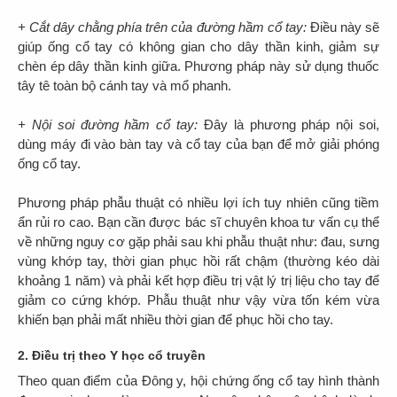
+ Cắt dây chằng phía trên của đường hầm cổ tay:
Điều này sẽ
giúp ống cổ tay có không gian cho dây thần kinh, giảm sự
chèn ép dây thần kinh giữa. Phương pháp này sử dụng thuốc
tây tê toàn bộ cánh tay và mổ phanh.
+ Nội soi đường hầm cổ tay:
Đây là phương pháp nội soi,
dùng máy đi vào bàn tay và cổ tay của bạn để mở giải phóng
ống cổ tay.
Phương pháp phẫu thuật có nhiều lợi ích tuy nhiên cũng tiềm
ẩn rủi ro cao. Bạn cần được bác sĩ chuyên khoa tư vấn cụ thể
về những nguy cơ gặp phải sau khi phẫu thuật như: đau, sưng
vùng khớp tay, thời gian phục hồi rất chậm (thường kéo dài
khoảng 1 năm) và phải kết hợp điều trị vật lý trị liệu cho tay để
giảm co cứng khớp. Phẫu thuật như vậy vừa tốn kém vừa
khiến bạn phải mất nhiều thời gian để phục hồi cho tay.
2. Điều trị theo Y học cổ truyền
Theo quan điểm của Đông y, hội chứng ống cổ tay hình thành